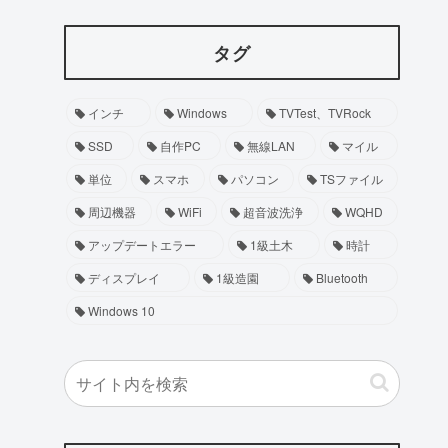
タグ
インチ
Windows
TVTest、TVRock
SSD
自作PC
無線LAN
マイル
単位
スマホ
パソコン
TSファイル
周辺機器
WiFi
超音波洗浄
WQHD
アップデートエラー
1級土木
時計
ディスプレイ
1級造園
Bluetooth
Windows 10