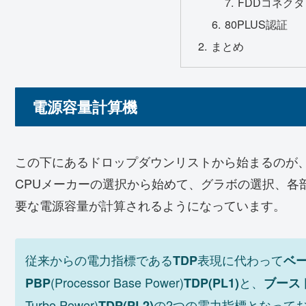
FDDコネクタ
80PLUS認証
まとめ
電源容量計算機
この下にあるドロップダウンリストから始まるのが
CPUメーカーの選択から始めて、グラボの選択、各
要な電源容量が計算されるようになっています。
従来からの電力指標である
表現に代わって
TDP
ベ
(Processor Base Power)
と、
PBP
TDP(PL1)
ブース
Turbo Power)
の2つの電力指標となって
TDP(PL2)