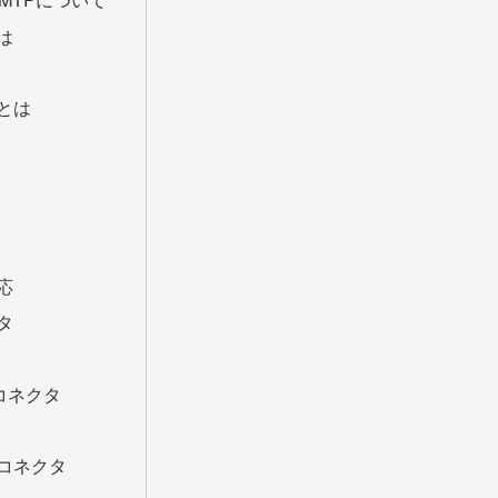
は
とは
応
タ
ssコネクタ
タ
コネクタ