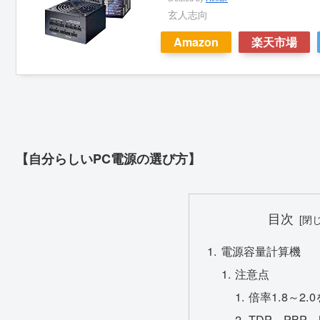
玄人志向
Amazon
楽天市場
【自分らしいPC電源の選び方】
目次
電源容量計算機
注意点
倍率1.8～2
TDP、PBP