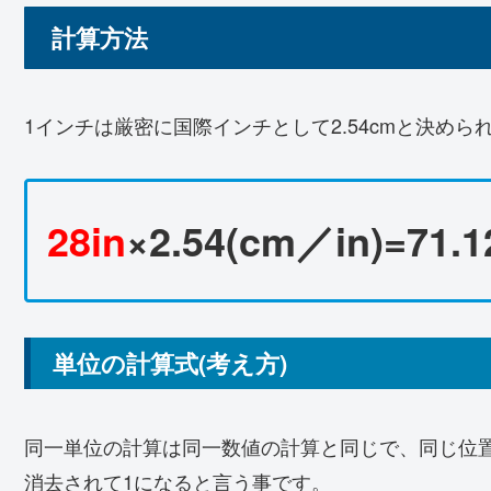
計算方法
1インチは厳密に国際インチとして2.54cmと決めら
28
in
×2.54(cm／in)=71.1
単位の計算式(考え方)
同一単位の計算は同一数値の計算と同じで、同じ位
消去されて1になると言う事です。