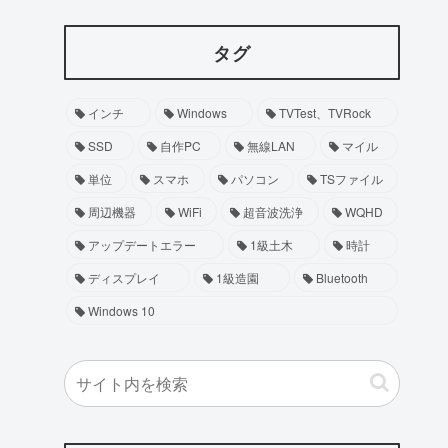
タグ
インチ
Windows
TVTest、TVRock
SSD
自作PC
無線LAN
マイル
単位
スマホ
パソコン
TSファイル
周辺機器
WiFi
超音波洗浄
WQHD
アップデートエラー
1級土木
時計
ディスプレイ
1級造園
Bluetooth
Windows 10