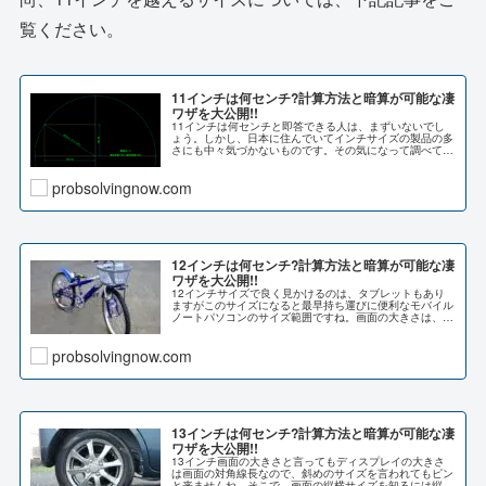
覧ください。
11インチは何センチ?計算方法と暗算が可能な凄
ワザを大公開!!
11インチは何センチと即答できる人は、まずいないでし
ょう。しかし、日本に住んでいてインチサイズの製品の多
さにも中々気づかないものです。その気になって調べてみ
ると実は大変多い事に気づかされます。又、皆さんが11
インチのサイズを...
probsolvingnow.com
12インチは何センチ?計算方法と暗算が可能な凄
ワザを大公開!!
12インチサイズで良く見かけるのは、タブレットもあり
ますがこのサイズになると最早持ち運びに便利なモバイル
ノートパソコンのサイズ範囲ですね。画面の大きさは、既
にご承知の方も多いと思いますが画面の対角線長で表わさ
れ、縦横の大きさを知るに...
probsolvingnow.com
13インチは何センチ?計算方法と暗算が可能な凄
ワザを大公開!!
13インチ画面の大きさと言ってもディスプレイの大きさ
は画面の対角線長なので、斜めのサイズを言われてもピン
と来ませんね。そこで、画面の縦横サイズを知るには縦横