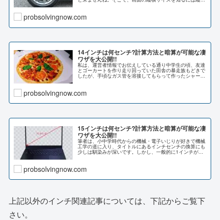
の画素数さえ分かれば計算が可能ですが、計算が面倒なの
で、ご興味のある方は下記...
probsolvingnow.com
14インチは何センチ?計算方法と暗算が可能な凄
ワザを大公開!!
私は、運営者情報でお伝えしている通り中学生の頃、友達
とゴーカートを作り走り回っていた田舎の暴走族もどきで
したが、手頃なガス管を溶接してもらって作ったシャーシ
の強度が足りず、たわみが生じて悔しい思いをしました。
それが故に機械設計を学ぶ...
probsolvingnow.com
15インチは何センチ?計算方法と暗算が可能な凄
ワザを大公開!!
筆者は、小中学時代からの機械・電子いじりが好きで機械
工学の道に入り、タイトルにあるインチセンチの換算にも
少しは馴染みが深いです。しかし、一般的に1インチが何
センチであるかをピンと来る方は工学関係出身以外ではそ
う多くないと思います。...
probsolvingnow.com
上記以外のインチ関連記事については、下記からご覧下
さい。