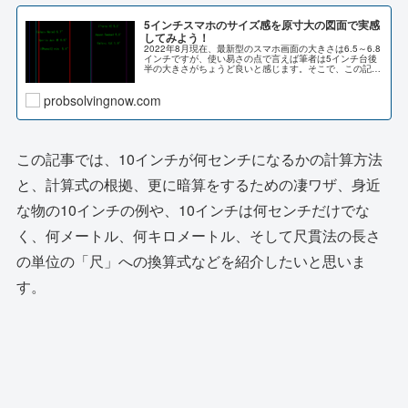
5インチスマホのサイズ感を原寸大の図面で実感
してみよう！
2022年8月現在、最新型のスマホ画面の大きさは6.5～6.8
インチですが、使い易さの点で言えば筆者は5インチ台後
半の大きさがちょうど良いと感じます。そこで、この記事
では5インチクラスのスマホ画面のサイズ感について、原
寸大の図面を表...
probsolvingnow.com
この記事では、10インチが何センチになるかの計算方法
と、計算式の根拠、更に暗算をするための凄ワザ、身近
な物の10インチの例や、10インチは何センチだけでな
く、何メートル、何キロメートル、そして尺貫法の長さ
の単位の「尺」への換算式などを紹介したいと思いま
す。