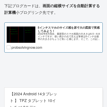
下記ブログカードは、
画面の縦横サイズを自動計算する
計算機
小ブログリンク先です。
5インチスマホのサイズ感を原寸大の図面で実感
してみよう！
2022年8月現在、最新型のスマホ画面の大きさは6.5～6.8
インチですが、使い易さの点で言えば筆者は5インチ台後
半の大きさがちょうど良いと感じます。そこで、この記事
では5インチクラスのスマホ画面のサイズ感について、原
寸大の図面を表...
probsolvingnow.com
【2024 Android 14タブレッ
ト 】 TPZ タブレット 10イ