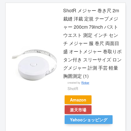
ShotR メジャー 巻き尺 2m
裁縫 洋裁 定規 テープメジ
ャー 200cm 79inch バスト
ウエスト 測定 インチ セン
チ メジャー 服 巻尺 両面目
盛 オートメジャー 巻取りボ
タン付き スリーサイズ ロン
グメジャー 計測 手芸 軽量
胸囲測定 (1)
created by
Rinker
ShotR
Amazon
楽天市場
Yahooショッピング