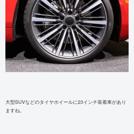
大型SUVなどのタイヤホイールに23インチ装着車があり
ますね。