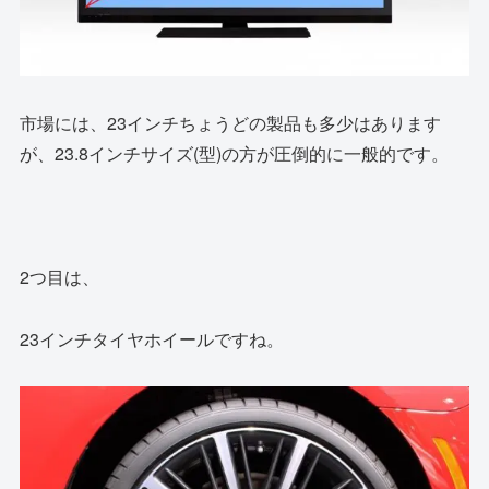
市場には、23インチちょうどの製品も多少はあります
が、23.8インチサイズ(型)の方が圧倒的に一般的です。
2つ目は、
23インチタイヤホイールですね。