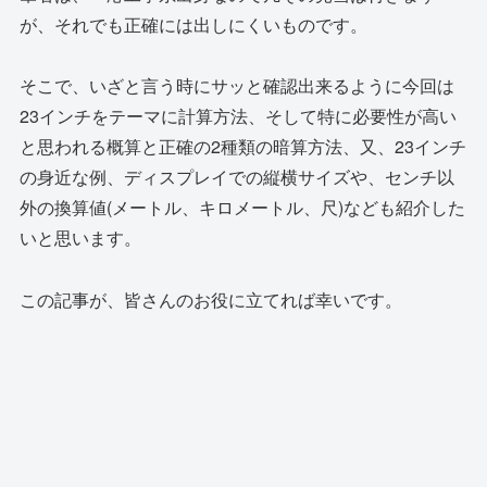
が、それでも正確には出しにくいものです。
そこで、いざと言う時にサッと確認出来るように今回は
23インチをテーマに計算方法、そして特に必要性が高い
と思われる概算と正確の2種類の暗算方法、又、23インチ
の身近な例、ディスプレイでの縦横サイズや、センチ以
外の換算値(メートル、キロメートル、尺)なども紹介した
いと思います。
この記事が、皆さんのお役に立てれば幸いです。