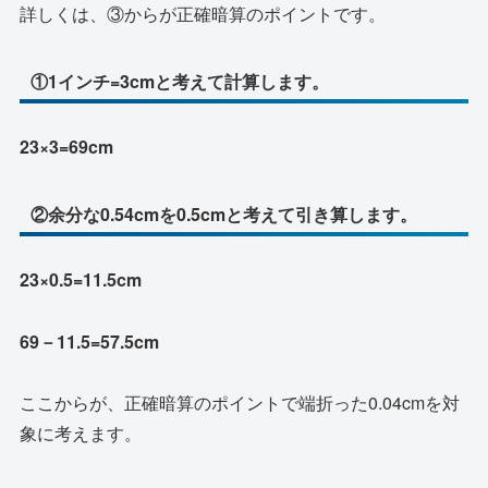
詳しくは、③からが正確暗算のポイントです。
①1インチ=3cmと考えて計算します。
23×3=69cm
②余分な0.54cmを0.5cmと考えて引き算します。
23×0.5=11.5cm
69－11.5=57.5cm
ここからが、正確暗算のポイントで端折った0.04cmを対
象に考えます。