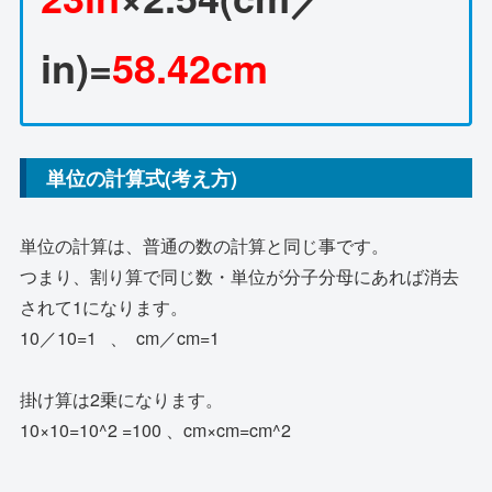
in)=
58.42
cm
単位の計算式(考え方)
単位の計算は、普通の数の計算と同じ事です。
つまり、割り算で同じ数・単位が分子分母にあれば消去
されて1になります。
10／10=1 、 cm／cm=1
掛け算は2乗になります。
10×10=10^2 =100 、cm×cm=cm^2