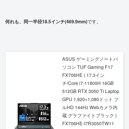
何れも、同一半径18.5
インチ(469.9mm)
です。
ASUS ゲーミングノートパ
ソコン TUF Gaming F17
FX706HE ( 17.3イン
チ/Core i7-11800H 16GB
512GB RTX 3050 Ti Laptop
GPU 1,920×1,080ドット フ
ルHD 144Hz Webカメラ内
蔵 グラファイトブラック )
FX706HE-I7R3050TW11