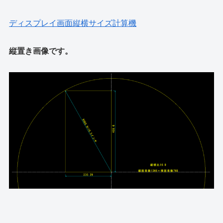
ディスプレイ画面縦横サイズ計算機
縦置き画像です。