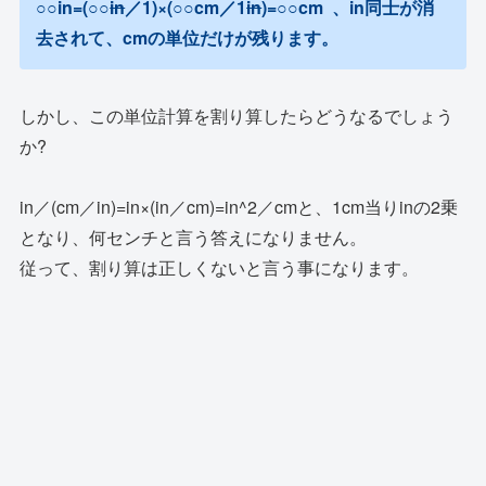
○○in=(○○
in
／1)×(○○cm／1
in
)=○○cm 、
in同士が消
去されて、cmの単位だけが残ります。
しかし、この単位計算を割り算したらどうなるでしょう
か?
in／(cm／in)=in×(in／cm)=in^2／cmと、1cm当りinの2乗
となり、何センチと言う答えになりません。
従って、割り算は正しくないと言う事になります。