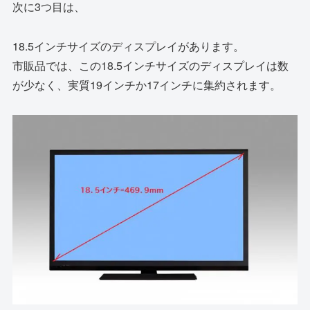
次に3つ目は、
18.5インチサイズのディスプレイがあります。
市販品では、この18.5インチサイズのディスプレイは数
が少なく、実質19インチか17インチに集約されます。