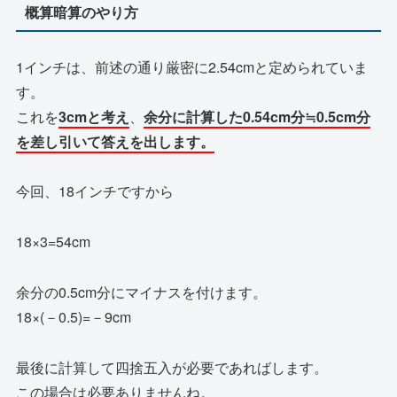
概算暗算のやり方
1インチは、前述の通り厳密に2.54cmと定められていま
す。
これを
3cmと考え
、
余分に計算した0.54cm分≒0.5cm分
を差し引いて答えを出します。
今回、18インチですから
18×3=54cm
余分の0.5cm分にマイナスを付けます。
18×(－0.5)=－9cm
最後に計算して四捨五入が必要であればします。
この場合は必要ありませんね。