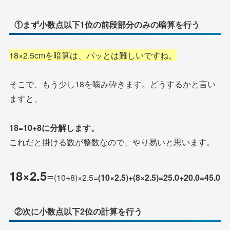
①まず小数点以下1位の前段部分のみの暗算を行う
18×2.5cmを暗算は、パッとは難しいですね。
そこで、もう少し18を噛み砕きます。どうするかと言い
ますと、
18=10+8に分解します。
これだと掛ける数が整数なので、やり易いと思います。
=
18×2.5
(10+8)×2.5=
(10×2.5)+(8×2.5)=25.0+20.0=45.0
②次に小数点以下2位の計算を行う