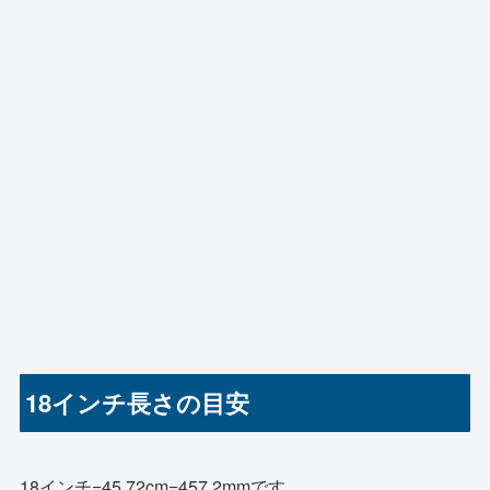
18インチ長さの目安
18インチ=45.72cm=457.2mmです。