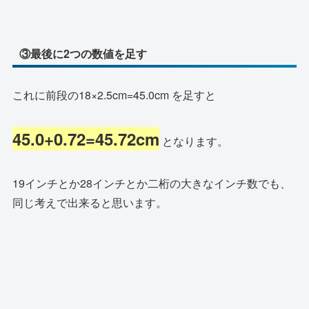
③最後に2つの数値を足す
これに前段の18×2.5cm=45.0cm を足すと
45.0+0.72=45.72cm
となります。
19インチとか28インチとか二桁の大きなインチ数でも、
同じ考えで出来ると思います。